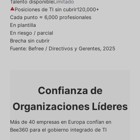
Talento disponible
Limitado
warning_amber
Posiciones de TI sin cubrir
120,000+
Cada punto ≈ 6,000 profesionales
En plantilla
En riesgo / parcial
Brecha sin cubrir
Fuente: Befree / Directivos y Gerentes, 2025
Confianza de
Organizaciones Líderes
Más de 40 empresas en Europa confían en
Bee360 para el gobierno integrado de TI