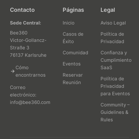
Contacto
Páginas
Legal
Sede Central:
Inicio
Aviso Legal
Bee360
Casos de
Política de
Victor-Gollancz-
Éxito
Privacidad
Straße 3
Comunidad
Confianza y
76137 Karlsruhe
Cumplimiento
Eventos
Cómo
SaaS
arrow_forward
encontrarnos
Reservar
Política de
Reunión
Privacidad
Correo
para Eventos
electrónico:
info@bee360.com
Community –
Guidelines &
Rules