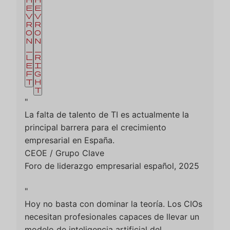
e
e
v
v
r
r
o
o
n
n
_
_
l
r
e
i
f
g
t
h
t
"
La falta de talento de TI es actualmente la
principal barrera para el crecimiento
empresarial en España.
CEOE / Grupo Clave
Foro de liderazgo empresarial español, 2025
"
Hoy no basta con dominar la teoría. Los CIOs
necesitan profesionales capaces de llevar un
modelo de inteligencia artificial del