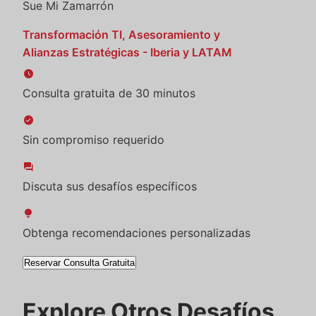
Sue Mi Zamarrón
Transformación TI, Asesoramiento y
Alianzas Estratégicas - Iberia y LATAM
schedule
Consulta gratuita de 30 minutos
check_circle
Sin compromiso requerido
forum
Discuta sus desafíos específicos
lightbulb
Obtenga recomendaciones personalizadas
Reservar Consulta Gratuita
Explore Otros Desafíos