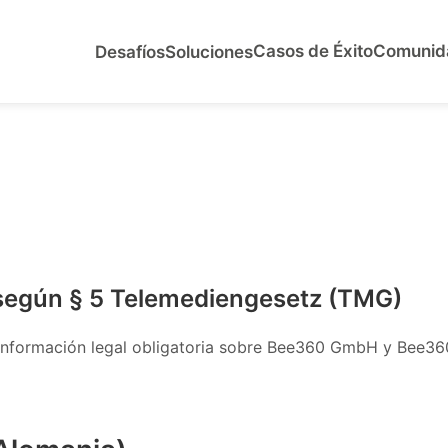
Casos de Éxito
Comunid
Desafíos
Soluciones
 según § 5 Telemediengesetz (TMG)
 información legal obligatoria sobre Bee360 GmbH y Bee360 