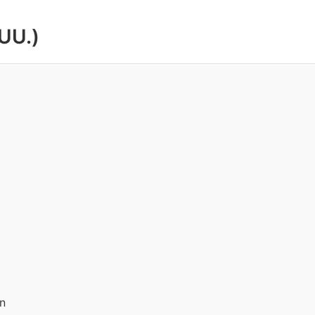
UU.)
n