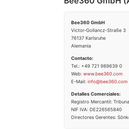
Bee360 GmbH (A
Bee360 GmbH
Victor-Gollancz-Straße 3
76137 Karlsruhe
Alemania
Contacto:
Tel.: +49 721 989639 0
Web:
www.bee360.com
E-Mail:
info@bee360.com
Detalles Comerciales:
Registro Mercantil: Tribu
NIF IVA: DE226565840
Directores Gerentes: Sönk